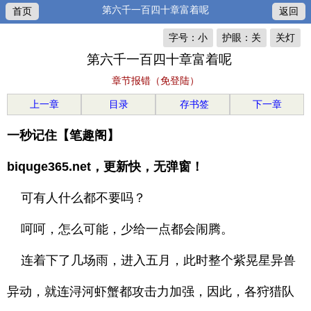
第六千一百四十章富着呢
首页
返回
字号：小
护眼：关
关灯
第六千一百四十章富着呢
章节报错（免登陆）
上一章
目录
存书签
下一章
一秒记住【笔趣阁】
biquge365.net，更新快，无弹窗！
可有人什么都不要吗？
呵呵，怎么可能，少给一点都会闹腾。
连着下了几场雨，进入五月，此时整个紫晃星异兽
异动，就连浔河虾蟹都攻击力加强，因此，各狩猎队