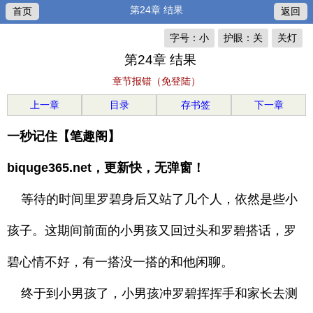
第24章 结果
首页
返回
字号：小
护眼：关
关灯
第24章 结果
章节报错（免登陆）
上一章
目录
存书签
下一章
一秒记住【笔趣阁】
biquge365.net，更新快，无弹窗！
等待的时间里罗碧身后又站了几个人，依然是些小
孩子。这期间前面的小男孩又回过头和罗碧搭话，罗
碧心情不好，有一搭没一搭的和他闲聊。
终于到小男孩了，小男孩冲罗碧挥挥手和家长去测