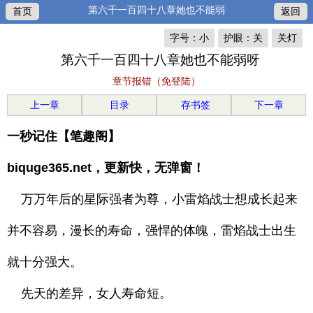
第六千一百四十八章她也不能弱
首页
返回
字号：小
护眼：关
关灯
第六千一百四十八章她也不能弱呀
章节报错（免登陆）
上一章
目录
存书签
下一章
一秒记住【笔趣阁】
biquge365.net，更新快，无弹窗！
万万年后的星际强者为尊，小雷焰战士想成长起来
并不容易，漫长的寿命，强悍的体魄，雷焰战士出生
就十分强大。
先天的差异，女人寿命短。