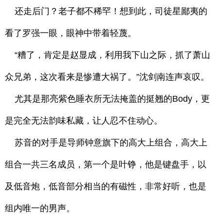
还走后门？老子都不稀罕！想到此，司徒星鄙夷的
看了罗强一眼，眼神中带着轻蔑。
“糟了，肯定是赵显成，利用我下山之际，抓了萧山
众兄弟，这次看来是惨遭大祸了。”沈剑南连声哀叹。
尤其是那亮紫色睡衣所无法掩盖的挺翘的Body，更
是完全无法韵味私藏，让人忍不住动心。
苏音的对手是导师钟意旗下的高大上组合，高大上
组合一共三名成员，第一个是叶铮，他是键盘手，以
及低音炮，低音部分相当的有磁性，非常好听，也是
组内唯一的男声。