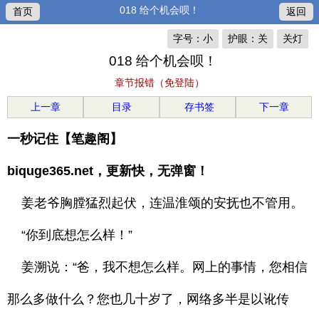
018 给个机会呗！
首页
返回
字号：小
护眼：关
关灯
018 给个机会呗！
章节报错（免登陆）
上一章
目录
存书签
下一章
一秒记住【笔趣阁】
biquge365.net，更新快，无弹窗！
姜老爷胸膛猛烈起伏，连温淮颂的安抚也不管用。
“你到底想怎么样！”
姜溯说：“爸，我不想怎么样。网上的事情，您相信
那么多做什么？您也几十岁了，网络多半是以讹传