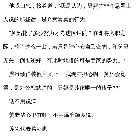
他叹口气，接着道：“我是认为，舅妈并非介意网上
人说的那些话，是介意舅舅的行为。”
“舅妈花了多少努力才考进国话院？在即将入职之
际，搞了这么一出，若只是陆心安自己做的，和舅舅
无关，倒也还好。可此时她借的可是姜家的势力。”
温淮颂佯装欲言又止，“我现在担心啊，舅妈会觉
得，是外公您默许的。舅妈是苏家唯一的孩子??”
话不用说满。
姜老爷心里有数，不用温淮颂多说。
苏瓷代表着苏家。