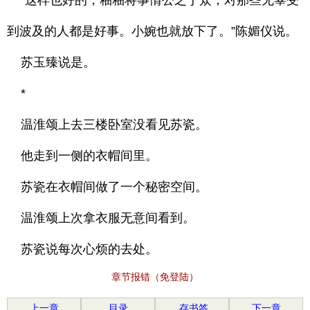
“这样也好的，釉釉将事情公之于众，对那些无辜受
到波及的人都是好事。小婉也就放下了。”陈媚仪说。
苏玉臻说是。
*
温淮颂上去三楼卧室没看见苏瓷。
他走到一侧的衣帽间里。
苏瓷在衣帽间做了一个秘密空间。
温淮颂上次拿衣服无意间看到。
苏瓷说每次心烦的去处。
章节报错（免登陆）
上一章
目录
存书签
下一章