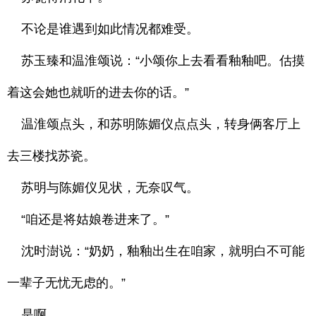
不论是谁遇到如此情况都难受。
苏玉臻和温淮颂说：“小颂你上去看看釉釉吧。估摸
着这会她也就听的进去你的话。”
温淮颂点头，和苏明陈媚仪点点头，转身俩客厅上
去三楼找苏瓷。
苏明与陈媚仪见状，无奈叹气。
“咱还是将姑娘卷进来了。”
沈时澍说：“奶奶，釉釉出生在咱家，就明白不可能
一辈子无忧无虑的。”
是啊。