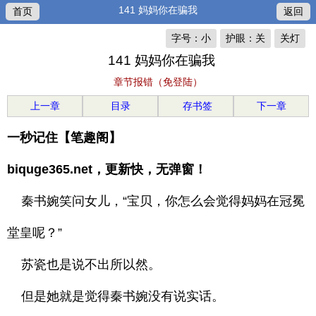
141 妈妈你在骗我
首页
返回
字号：小
护眼：关
关灯
141 妈妈你在骗我
章节报错（免登陆）
上一章
目录
存书签
下一章
一秒记住【笔趣阁】
biquge365.net，更新快，无弹窗！
秦书婉笑问女儿，“宝贝，你怎么会觉得妈妈在冠冕
堂皇呢？”
苏瓷也是说不出所以然。
但是她就是觉得秦书婉没有说实话。