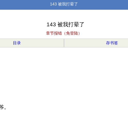
143 被我打晕了
143 被我打晕了
章节报错（免登陆）
目录
存书签
爷。