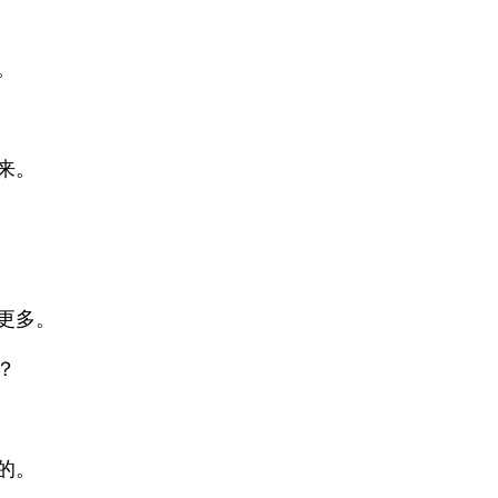
。
来。
更多。
？
的。