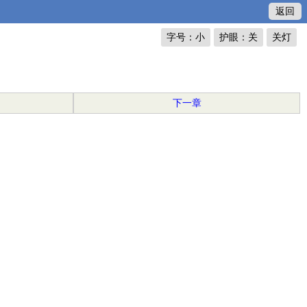
返回
字号：小
护眼：关
关灯
下一章