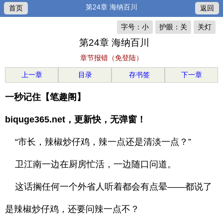
第24章 海纳百川
首页
返回
字号：小
护眼：关
关灯
第24章 海纳百川
章节报错（免登陆）
上一章
目录
存书签
下一章
一秒记住【笔趣阁】
biquge365.net，更新快，无弹窗！
“市长，辣椒炒仔鸡，辣一点还是清淡一点？”
卫江南一边在厨房忙活，一边随口问道。
这话搁任何一个外省人听着都会有点晕——都说了
是辣椒炒仔鸡，还要问辣一点不？