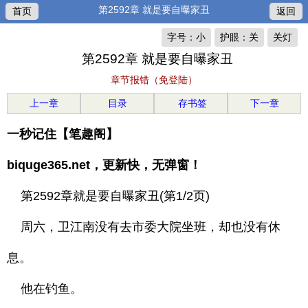
第2592章 就是要自曝家丑
首页
返回
字号：小
护眼：关
关灯
第2592章 就是要自曝家丑
章节报错（免登陆）
上一章
目录
存书签
下一章
一秒记住【笔趣阁】
biquge365.net，更新快，无弹窗！
第2592章就是要自曝家丑(第1/2页)
周六，卫江南没有去市委大院坐班，却也没有休
息。
他在钓鱼。