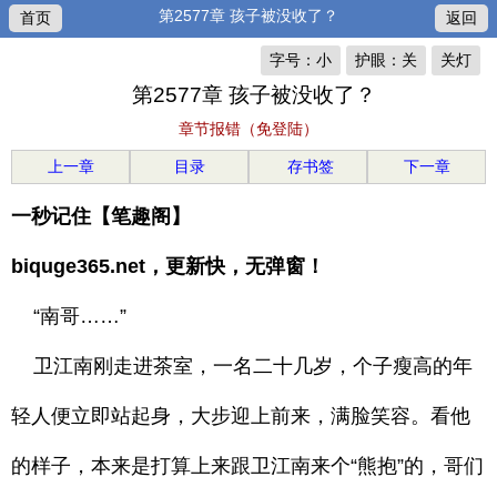
第2577章 孩子被没收了？
首页
返回
字号：小
护眼：关
关灯
第2577章 孩子被没收了？
章节报错（免登陆）
上一章
目录
存书签
下一章
一秒记住【笔趣阁】
biquge365.net，更新快，无弹窗！
“南哥……”
卫江南刚走进茶室，一名二十几岁，个子瘦高的年
轻人便立即站起身，大步迎上前来，满脸笑容。看他
的样子，本来是打算上来跟卫江南来个“熊抱”的，哥们