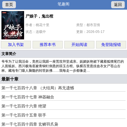
笔趣阁
首页
返回
尸娘子，鬼出棺
作者：桃花十里
类型：都市言情
状态：连载中
更新：2026-05-17
加入书架
推荐本书
开始阅读
免登陆报错
文章简介
爷爷为了让我活命，竟然让我跟一座荒坟拜堂成亲。妩媚妖艳裙下藏着狐狸尾巴的
人面狐妖。西川极海底被青铜钉倒悬的琼玉古棺。纵横百里悬挂血衣女尸苍山古
林。藏地专门吸人脑髓的转世妖佛……我每走一步都像是…
最新十章
第一千七百四十八章 （大结局）再无遗憾
第一千七百四十七章 神器融合
第一千七百四十六章 绝望
第一千七百四十五章 联手
第一千七百四十四章 玄鳞羽爪枭