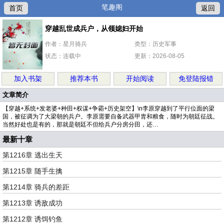
笔趣阁
首页
返回
穿越乱世成兵户，从领媳妇开始
作者：星月骑兵
类型：历史军事
状态：连载中
更新：2026-08-05
加入书架
推荐本书
开始阅读
免登陆报错
文章简介
【穿越+系统+发老婆+种田+权谋+争霸+历史架空】\n李原穿越到了平行位面的梁
国，被征调为了大梁朝的兵户。李原需要自备武器甲胄和粮食，随时为朝廷征战。
当然好处也是有的，那就是朝廷不但给兵户分房分田，还…
最新十章
第1216章 逃出生天
第1215章 随手生擒
第1214章 骑兵的差距
第1213章 诱敌成功
第1212章 诱饵钓鱼