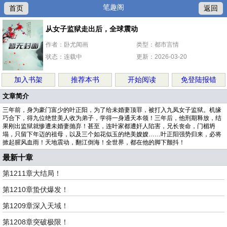
笔趣阁
首页
返回
从女子监狱走出后，全球震动
作者：卧尤闻画
类型：都市言情
状态：连载中
更新：2026-03-20
加入书架
推荐本书
开始阅读
免登陆报错
文章简介
三年前，身为豪门富少的叶正阳，为了给未婚妻顶罪，被打入九凤女子监狱。机缘
巧合下，得九位绝世美人收为弟子，学得一身通天本领！三年后，他刑期释放，结
果刚出监狱就惨遭未婚妻抛弃！甚至，连叶家都遭奸人陷害，兄长丧命，门楣坍
塌，只留下年迈的祖母，以及三个如花似玉的绝美嫂嫂……叶正阳强势归来，必将
掀起腥风血雨！天地震动，翻江倒海！全世界，都在他的脚下颤抖！
最新十章
第1211章大结局！
第1210章蛰伏爆发！
第1209章深入天域！
第1208章突破极限！