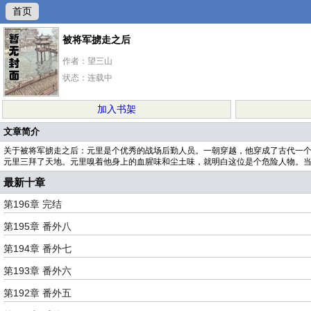
首页
被将军掳走之后
作者：望三山
状态：连载中
加入书架
文章简介
关于被将军掳走之后：元里是个优秀的战场后勤人员。一朝穿越，他穿成了古代一
元里三拜了天地。元里嗅着他身上的血腥味和尘土味，就明白这位是个危险人物。当
最新十章
第196章 完结
第195章 番外八
第194章 番外七
第193章 番外六
第192章 番外五