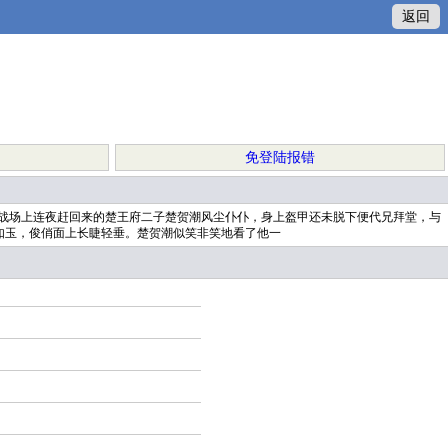
返回
免登陆报错
战场上连夜赶回来的楚王府二子楚贺潮风尘仆仆，身上盔甲还未脱下便代兄拜堂，与
如玉，俊俏面上长睫轻垂。楚贺潮似笑非笑地看了他一