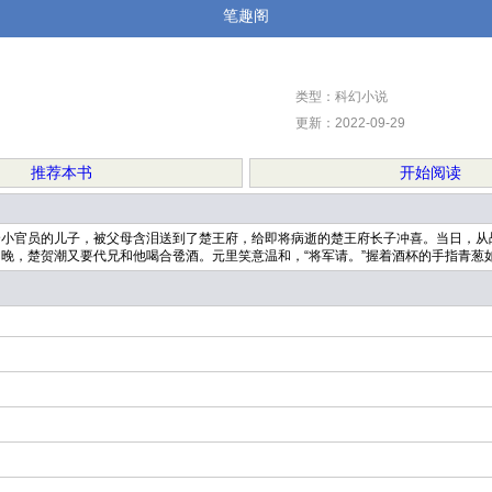
笔趣阁
类型：科幻小说
更新：2022-09-29
推荐本书
开始阅读
个小官员的儿子，被父母含泪送到了楚王府，给即将病逝的楚王府长子冲喜。当日，从
晚，楚贺潮又要代兄和他喝合卺酒。元里笑意温和，“将军请。”握着酒杯的手指青葱