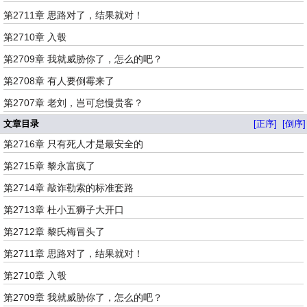
第2711章 思路对了，结果就对！
第2710章 入彀
第2709章 我就威胁你了，怎么的吧？
第2708章 有人要倒霉来了
第2707章 老刘，岂可怠慢贵客？
文章目录
[正序]
[倒序]
第2716章 只有死人才是最安全的
第2715章 黎永富疯了
第2714章 敲诈勒索的标准套路
第2713章 杜小五狮子大开口
第2712章 黎氏梅冒头了
第2711章 思路对了，结果就对！
第2710章 入彀
第2709章 我就威胁你了，怎么的吧？