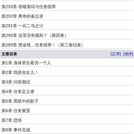
第293章 吞噬测试与任务国界
第292章 离奇的备忘录
第291章 一石二鸟之计
第290章 这里没有规则？（第四卷）
第289章 黑金线，任务国界！（第三卷结束）
文章目录
[正序]
[倒序]
第1章 身体里住着另一个人
第2章 我是你女儿！
第3章 问答测试
第4章 任务定义者
第5章 黑暗中的影子
第6章 任务重置
第7章 恐惧
第8章 事件完成